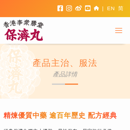
facebook
instagram
weibo
youtube
home
|
EN
简
To
產品主治、服法
產品詳情
精煉優質中藥 逾百年歷史 配方經典