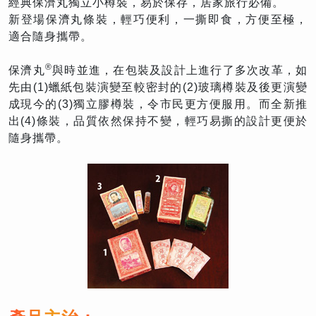
經典保濟丸獨立小樽裝，易於保存，居家旅行必備。
新登場保濟丸條裝，輕巧便利，一撕即食，方便至極，
適合隨身攜帶。
®
保濟丸
與時並進，在包裝及設計上進行了多次改革，如
先由(1)蠟紙包裝演變至較密封的(2)玻璃樽裝及後更演變
成現今的(3)獨立膠樽裝，令市民更方便服用。而全新推
出(4)條裝，品質依然保持不變，輕巧易撕的設計更便於
隨身攜帶。