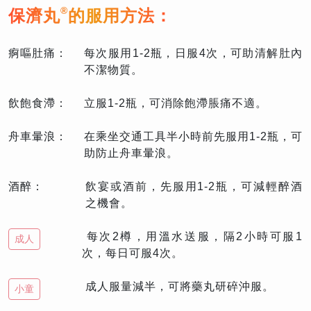
®
保濟丸
的服用方法：
痾嘔肚痛：
每次服用1-2瓶，日服4次，可助清解肚內
不潔物質。
飲飽食滯：
立服1-2瓶，可消除飽滯脹痛不適。
舟車暈浪：
在乘坐交通工具半小時前先服用1-2瓶，可
助防止舟車暈浪。
酒醉：
飲宴或酒前，先服用1-2瓶，可減輕醉酒
之機會。
每次2樽，用溫水送服，隔2小時可服1
成人
次，每日可服4次。
成人服量減半，可將藥丸研碎沖服。
小童