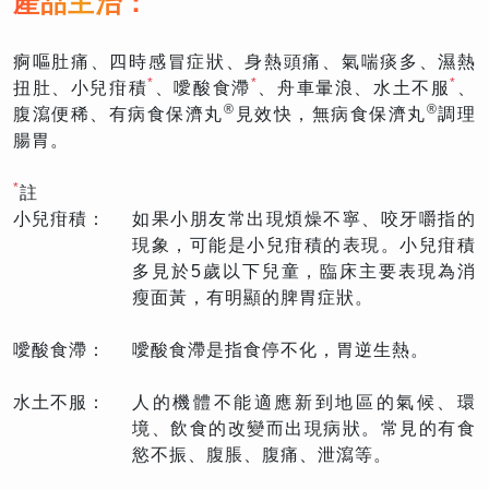
產品主治：
痾嘔肚痛、四時感冒症狀、身熱頭痛、氣喘痰多、濕熱
*
*
*
扭肚、小兒疳積
、噯酸食滯
、舟車暈浪、水土不服
、
®
®
腹瀉便稀、有病食保濟丸
見效快，無病食保濟丸
調理
腸胃。
*
註
小兒疳積：
如果小朋友常出現煩燥不寧、咬牙嚼指的
現象，可能是小兒疳積的表現。小兒疳積
多見於5歲以下兒童，臨床主要表現為消
瘦面黃，有明顯的脾胃症狀。
噯酸食滯：
噯酸食滯是指食停不化，胃逆生熱。
水土不服：
人的機體不能適應新到地區的氣候、環
境、飲食的改變而出現病狀。常見的有食
慾不振、腹脹、腹痛、泄瀉等。