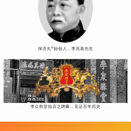
®
保济丸
始创人，李兆基先生
李众胜堂祖店之牌匾，见证百年历史