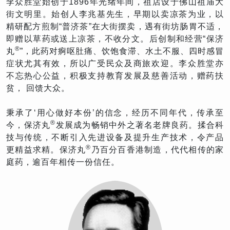
李众胜堂始创于1896年光绪年间，祖店设于佛山祖庙大
街文明里。始创人李兆基先生，早期以卖凉茶为业，以
精研配方煎制“普济茶”在大街摆卖，遇有街坊肠胃不适，
即赠以草药或送上凉茶，不收分文。后创制和经营“保济
®
丸
”，此药对痾呕肚痛、饮饱食滞、水土不服、四时感冒
症状尤其有效，所以广受民众及商旅欢迎。李众胜堂亦
不忘热心公益，积极支持教育发展及慈善活动，赠药扶
贫， 回馈大众。
秉承了‘用心做好本份’的信念，经历不同年代，传承至
®
今，保济丸
发展成为畅销中外之著名老牌良药。揉合科
技与传统，不断引入先进设备及提升生产技术，令产品
®
更精益求精。保济丸
乃百分百香港制造，代代相传的家
庭药，逾百年相传一份信任。