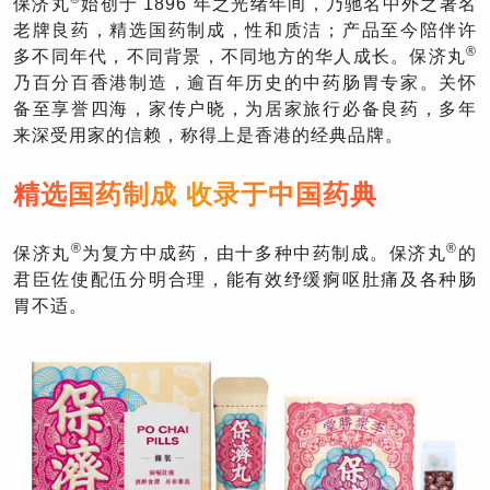
保济丸
始创于 1896 年之光绪年间，乃驰名中外之著名
老牌良药，精选国药制成，性和质洁；产品至今陪伴许
®
多不同年代，不同背景，不同地方的华人成长。保济丸
乃百分百香港制造，逾百年历史的中药肠胃专家。关怀
备至享誉四海，家传户晓，为居家旅行必备良药，多年
来深受用家的信赖，称得上是香港的经典品牌。
精选国药制成 收录于中国药典
®
®
保济丸
为复方中成药，由十多种中药制成。保济丸
的
君臣佐使配伍分明合理，能有效纾缓痾呕肚痛及各种肠
胃不适。