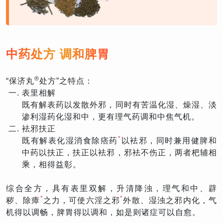
中药处方 调和脾胃
®
“保济丸
处方”之特点：
表里相解
既有解表药以发散外邪，同时有苦温化湿、燥湿、淡
渗利湿药化湿和中，更有理气药调和中焦气机。
袪邪扶正
*
既有解表化湿消食除痞药
以袪邪，同时兼用健脾和
中药以扶正，扶正以袪邪，邪袪不伤正，两者杷辅相
乘，相得益彰。
综合全方，具有表里双解，升清降浊，理气和中、辟
*
*
秽、除瘴
之力，可使六淫之邪
外散、湿浊之邪内化，气
机得以调畅，脾胃得以调和，如是则诸症可以自愈。