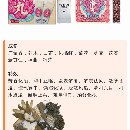
成份
广藿香，苍术，白芷，化橘红，菊花，薄荷，茯苓，
薏苡仁，神曲，稻芽
功效
芳香化浊、和中止呕、发表解暑、解表袪风、散寒除
湿、理气宽中、燥湿化痰、疏散风热、清利头目、利
水渗湿、健脾止泻、健脾和胃、消食化积