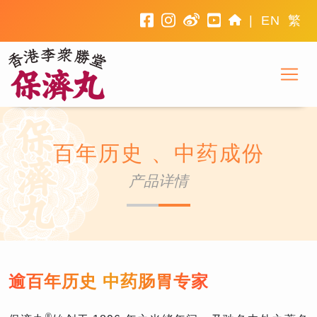
facebook
instagram
weibo
youtube
home
|
EN
繁
To
香港李众胜堂
百年历史 、中药成份
产品详情
逾百年历史 中药肠胃专家
®